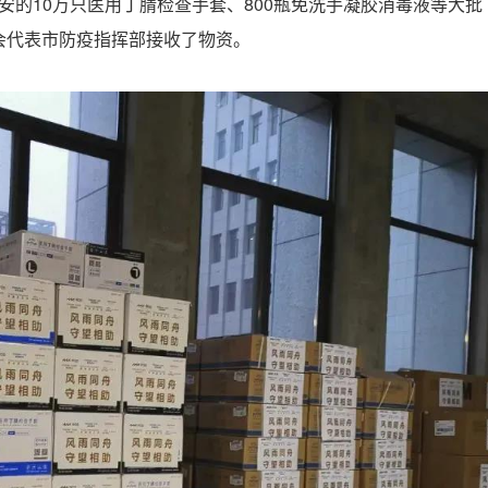
西安的10万只医用丁腈检查手套、800瓶免洗手凝胶消毒液等大批
会代表市防疫指挥部接收了物资。