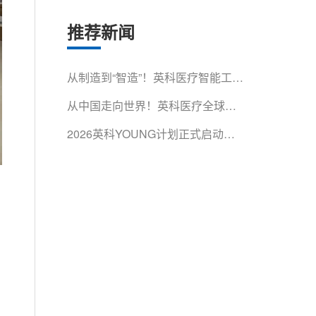
推荐新闻
从制造到“智造”！英科医疗智能工厂
获省级认证
从中国走向世界！英科医疗全球影
响力再获权威认可
2026英科YOUNG计划正式启动！
500余名青年人才集结淄博，开启
成长第一课