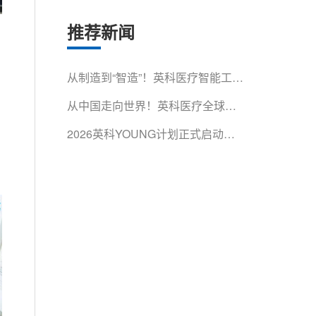
推荐新闻
从制造到“智造”！英科医疗智能工厂
获省级认证
从中国走向世界！英科医疗全球影
响力再获权威认可
2026英科YOUNG计划正式启动！
500余名青年人才集结淄博，开启
成长第一课