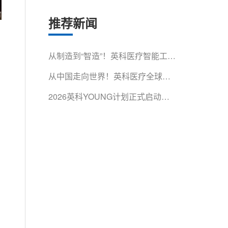
推荐新闻
从制造到“智造”！英科医疗智能工厂
获省级认证
从中国走向世界！英科医疗全球影
响力再获权威认可
2026英科YOUNG计划正式启动！
500余名青年人才集结淄博，开启
成长第一课