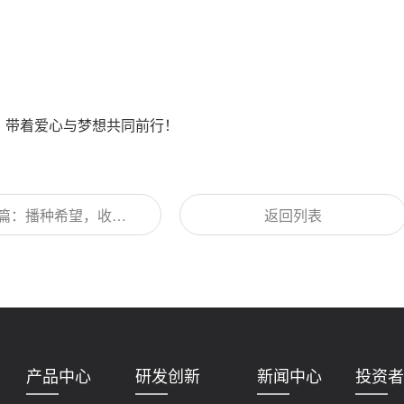
，带着爱心与梦想共同前行！
篇：播种希望，收获
返回列表
，英科医疗捐助“淄助
你”爱心图书屋
产品中心
研发创新
新闻中心
投资者