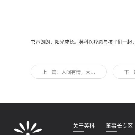
书声朗朗，阳光成长。英科医疗愿与孩子们一起
上一篇：人间有情，大爱
下一
英科，英科医疗助力陕西
未来
合阳爱心物资
关于英科
董事长专区