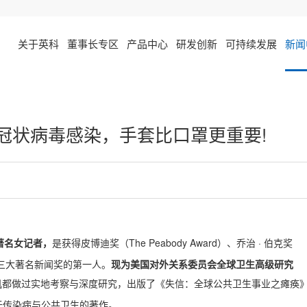
关于英科
董事长专区
产品中心
研发创新
可持续发展
新闻
冠状病毒感染，手套比口罩更重要!
美国著名女记者，
The Peabody Award）、乔治 · 伯克奖
是获得皮博迪奖（
ward）三大著名新闻奖的第一人。
现为美国对外关系委员会全球卫生高级研究
危机都做过实地考察与深度研究，出版了《失信：全球公共卫生事业之瘫痪
于传染病与公共卫生的著作。