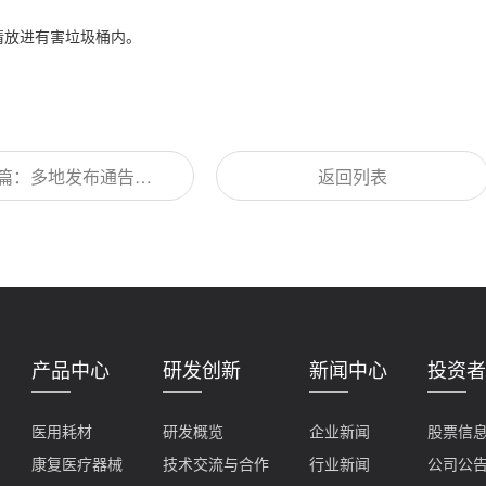
请放进有害垃圾桶内。
篇：多地发布通告：
返回列表
地过年！商务部发布
场、超市疫情防控技
术指南》
产品中心
研发创新
新闻中心
投资者
医用耗材
研发概览
企业新闻
股票信
康复医疗器械
技术交流与合作
行业新闻
公司公