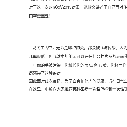
nCoV2019病毒，她撰文讲述了自己面
对于这一次的
口罩更重要！
现实生活中，无论是哪种肺炎，都会被飞沫传染。因为
几率很低。但飞沫中的细菌可以在任何公共物品的表面
一旦你的手被污染，你触摸你的眼睛/鼻子/嘴，你将面临
然感染了这种疾病。
因此面对此次疫情，为了自身和他人的健康，请在日常
在这里，小编向大家推荐
英科医疗一次性
PVC
和一次性