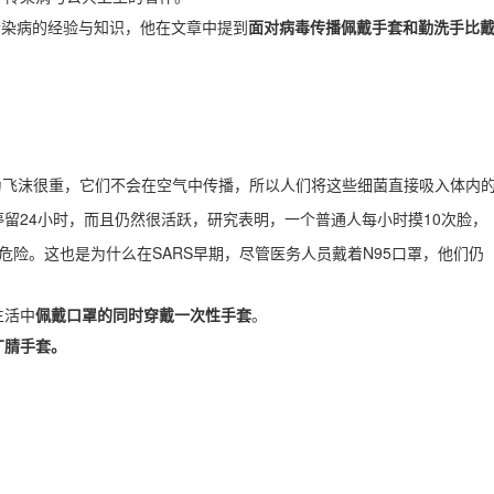
对传染病的经验与知识，他在文章中提到
面对病毒传播佩戴手套和勤洗手比
飞沫很重，它们不会在空气中传播，所以人们将这些细菌直接吸入体内
24小时，而且仍然很活跃，研究表明，一个普通人每小时摸10次脸，
停留
危险。这也是为什么在SARS早期，尽管医务人员戴着N95口罩，他们仍
生活中
佩戴口罩的同时
穿
戴一次性手套
。
丁腈
手套。