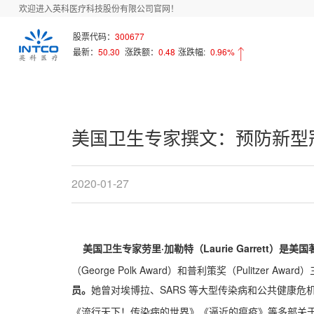
欢迎进入英科医疗科技股份有限公司官网！
首页
新闻中心
Array
股票代码：
300677
最新：
50.30
涨跌额：
0.48
涨跌幅:
0.96%
美国卫生专家撰文：预防新型
2020-01-27
美国卫生专家
·加勒特（Laurie Garrett）是
劳里
（George Polk Award）和普利策奖（Pulitzer A
员。
SARS 等大型传染病和公共健康
她曾对埃博拉、
《流行天下！传染病的世界》《逼近的瘟疫》等多部关