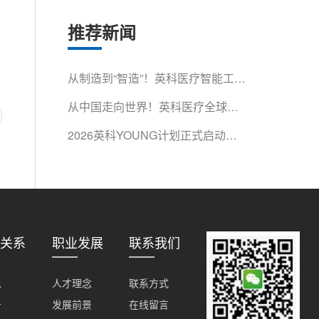
推荐新闻
从制造到“智造”！英科医疗智能工厂
获省级认证
从中国走向世界！英科医疗全球影
响力再获权威认可
2026英科YOUNG计划正式启动！
500余名青年人才集结淄博，开启
成长第一课
关系
职业发展
联系我们
息
人才理念
联系方式
告
发展前景
在线留言