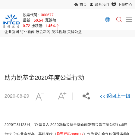
首页
联系我们
下载中心
首页
新闻中心
股票代码：
300677
最新：
50.54
涨跌额：
Array
0.72
涨跌幅:
1.45%
企业新闻
行业新闻
展会新闻
英科视频
英科公益
助力姚基金2020年度公益行动
2020-08-29
<< 返回上一级
2020年8月28日，“以体育人·2020姚基金慈善赛新闻发布会暨年度公益行动启
动仪式”在北京举办。英科医疗（
股票代码300677
）作为
爱心合
作伙伴
受邀参加