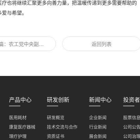
医疗也将继续汇聚更多向善力量，把温暖传递到更多需要帮助的
多爱与希望。
篇：农工党中央副主
返回列表
红赴英科医疗调研高
医疗器械创新发展
产品中心
研发创新
新闻中心
投资者
医用耗材
研发概览
企业新闻
股票信
康复医疗器械
技术交流与合作
行业新闻
公司公
理疗护理
资质证书
展会新闻
公司治