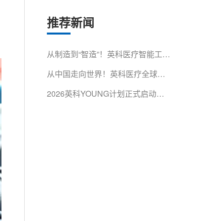
推荐新闻
从制造到“智造”！英科医疗智能工厂
获省级认证
从中国走向世界！英科医疗全球影
响力再获权威认可
2026英科YOUNG计划正式启动！
500余名青年人才集结淄博，开启
成长第一课