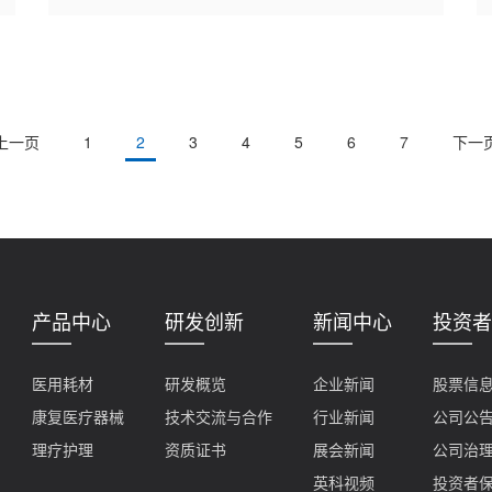
上一页
1
2
3
4
5
6
7
下一
产品中心
研发创新
新闻中心
投资者
医用耗材
研发概览
企业新闻
股票信
康复医疗器械
技术交流与合作
行业新闻
公司公
理疗护理
资质证书
展会新闻
公司治
英科视频
投资者