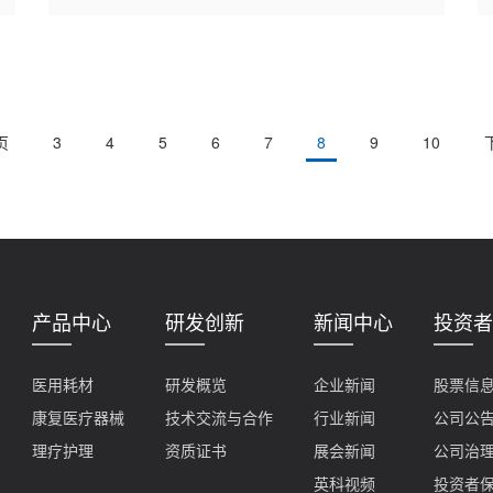
页
3
4
5
6
7
8
9
10
产品中心
研发创新
新闻中心
投资者
医用耗材
研发概览
企业新闻
股票信
康复医疗器械
技术交流与合作
行业新闻
公司公
理疗护理
资质证书
展会新闻
公司治
英科视频
投资者