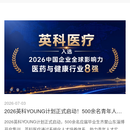
2026-07-03
2026英科YOUNG计划正式启动！500余名青年人才
集结淄博，开启成长第一课
2026英科YOUNG计划正式启动，500余名应届毕业生齐聚山东淄博
开启集训。英科医疗通过系统化人才培养体系，助力青年人才实现