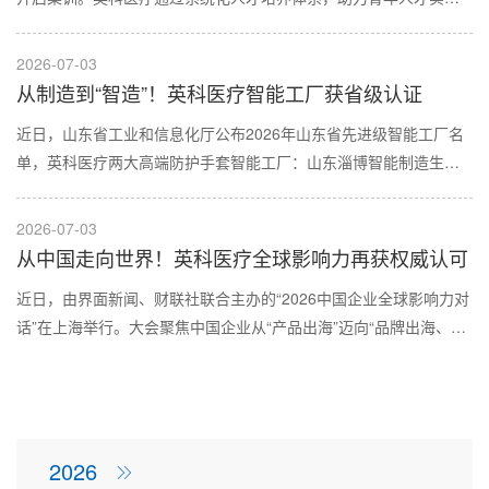
从校园到职场、从新人到骨干的成长跃迁。
2026-07-03
从制造到“智造”！英科医疗智能工厂获省级认证
近日，山东省工业和信息化厅公布2026年山东省先进级智能工厂名
单，英科医疗两大高端防护手套智能工厂：山东淄博智能制造生产
基地、山东潍坊智能制造生产基地成功入选，获评“山东省先进级智
能工厂”。
2026-07-03
从中国走向世界！英科医疗全球影响力再获权威认可
近日，由界面新闻、财联社联合主办的“2026中国企业全球影响力对
话”在上海举行。大会聚焦中国企业从“产品出海”迈向“品牌出海、技
术出海、标准出海、生态出海”的新阶段，围绕全球秩序重构下的中
国战略、科技企业出海、消费品牌全球化以及医疗健康企业融入全
球市场等热点议题展开深入探讨。
2026