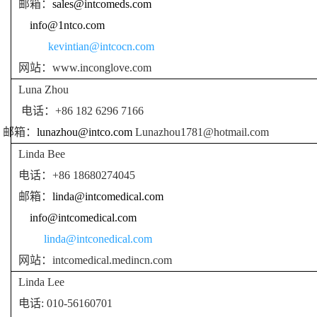
邮箱：
sales@intcomeds.com
info@1ntco.com
kevintian@intcocn.com
网站：
www.inconglove.com
Luna Zhou
电话：
+86 182 6296 7166
邮箱：
lunazhou@intco.com
Lunazhou1781@hotmail.com
Linda Bee
电话：
+86 18680274045
邮箱：
linda@intcomedical.com
info@intcomedical.com
linda@intconedical.com
网站：
intcomedical.medincn.com
Linda Lee
电话
: 010-56160701