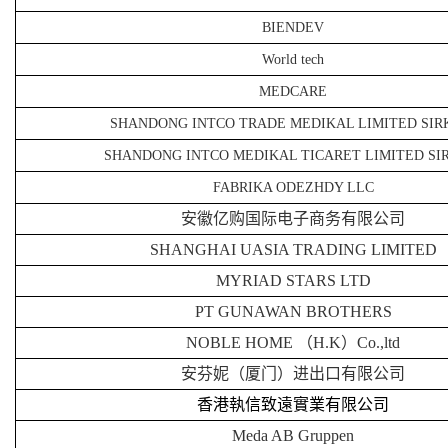
BIENDEV
World tech
MEDCARE
SHANDONG INTCO TRADE MEDIKAL LIMITED SIR
SHANDONG INTCO MEDIKAL TICARET LIMITED SI
FABRIKA ODEZHDY LLC
安徽亿购国际电子商务有限公司
SHANGHAI UASIA TRADING LIMITED
MYRIAD STARS LTD
PT GUNAWAN BROTHERS
NOBLE HOME
（
H.K
）
Co.,ltd
安芬妮（厦门）进出口有限公司
香港執信致遠實業有限公司
Meda AB Gruppen