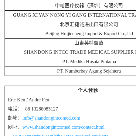
中屾医疗仪器（深圳）有限公司
GUANG XI YAN NONG YI GANG INTERNATIONAL TR
北京汇捷诚进出口有限公司
Beijing Huijiecheng Import & Export Co.,Ltd
山東英特醫療
SHANDONG INTCO TRADE MEDICAL SUPPLIER L
PT. Medika Husata Pratama
PT. Numberbay Agung Sejahtera
个人
/
团伙
Eric Ken / Andre Fen
电话：
+86 13268085127
邮箱：
info@shandongintcomed.com
网址：
www.shandongintcomed.com/contact.html