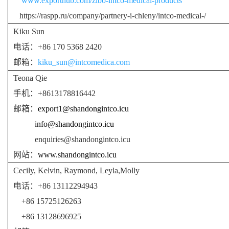
www.exporthub.com/zibo-intco-medical-products
https://raspp.ru/company/partnery-i-chleny/intco-medical-/
Kiku Sun
电话：
+86 170 5368 2420
邮箱：
kiku_sun@intcomedica.com
Teona Qie
手机：
+8613178816442
邮箱：
export1@shandongintco.icu
info@shandongintco.icu
enquiries@shandongintco.icu
网站：
www.shandongintco.icu
Cecily, Kelvin, Raymond, Leyla,Molly
电话：
+86 13112294943
+86 15725126263
+86 13128696925