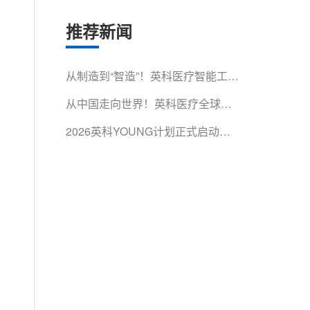
推荐新闻
从制造到“智造”！英科医疗智能工厂
获省级认证
从中国走向世界！英科医疗全球影
响力再获权威认可
2026英科YOUNG计划正式启动！
500余名青年人才集结淄博，开启
成长第一课