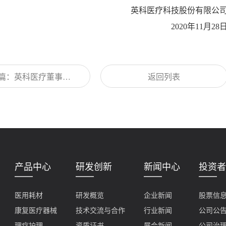
英科医疗科技股份有限公
2020
年
11
月
28
篇：英科医疗董事长
返回列表
毅先生荣获2020年度
最具影响力人物
产品中心
研发创新
新闻中心
投资者
医用耗材
研发概览
企业新闻
股票信
康复医疗器械
技术交流与合作
行业新闻
公司公
理疗护理
资质证书
展会新闻
公司治