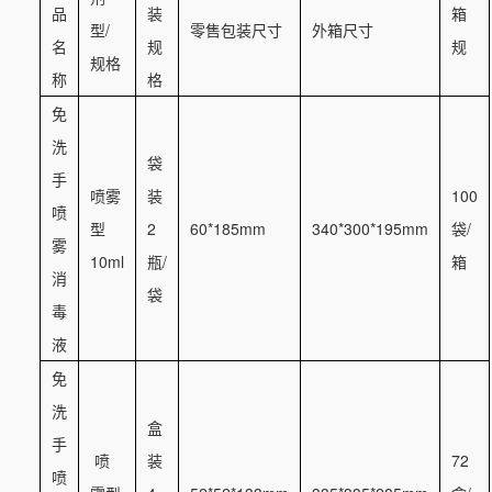
品
装
箱
型/
零售包装尺寸
外箱尺寸
名
规
规
规格
称
格
免
洗
袋
手
喷雾
装
100
喷
型
2
60*185mm
340*300*195mm
袋/
雾
10ml
瓶/
箱
消
袋
毒
液
免
洗
盒
手
喷
装
72
喷