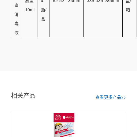
雾型
4
52*52*133mm
335*335*285mm
盒/
雾
10ml
瓶/
箱
消
盒
毒
液
相关产品
查看更多产品>>