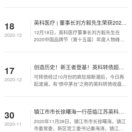
元，刷新历史新高。
英科医疗 | 董事长刘方毅先生荣获2020
18
12月18日，英科医疗董事长刘方毅先生在
中国十大品牌年度人物奖
2020-12
2020中国品牌节（第十五届）年度人物峰会
中荣获“2020中国十大品牌年度人物”奖项。
创造历史！新王者登基！英科转债超越
17
可转债经过10月份的疯狂熔断潮后，今日再
贵州茅台 成两市最贵的票
2020-12
起波澜，有“债中茅台”之称的英科转债收盘大
涨11%，报收1940元/张，盘中最高触及
1959.812元，比贵州茅台历史最高价1875元
还高84元，创造了新历史。
镇江市市长徐曙海一行莅临江苏英科现
30
2020年11月28日，镇江市市长徐曙海，镇江
场观摩
2020-11
市委常委、新区党工委书记秦海涛，镇江市