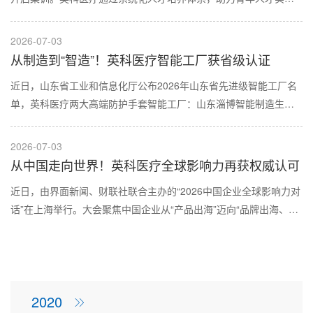
从校园到职场、从新人到骨干的成长跃迁。
2026-07-03
从制造到“智造”！英科医疗智能工厂获省级认证
近日，山东省工业和信息化厅公布2026年山东省先进级智能工厂名
单，英科医疗两大高端防护手套智能工厂：山东淄博智能制造生产
基地、山东潍坊智能制造生产基地成功入选，获评“山东省先进级智
能工厂”。
2026-07-03
从中国走向世界！英科医疗全球影响力再获权威认可
近日，由界面新闻、财联社联合主办的“2026中国企业全球影响力对
话”在上海举行。大会聚焦中国企业从“产品出海”迈向“品牌出海、技
术出海、标准出海、生态出海”的新阶段，围绕全球秩序重构下的中
国战略、科技企业出海、消费品牌全球化以及医疗健康企业融入全
球市场等热点议题展开深入探讨。
2020