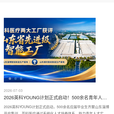
2026-07-03
2026英科YOUNG计划正式启动！500余名青年人才
集结淄博，开启成长第一课
2026英科YOUNG计划正式启动，500余名应届毕业生齐聚山东淄博
开启集训。英科医疗通过系统化人才培养体系，助力青年人才实现