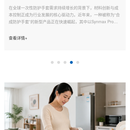
在全球一次性防护手套需求持续增长的背景下，材料创新与成
本控制正成为行业发展的核心驱动力。近年来，一种被称为“合
成防护手套”的新型产品正在快速崛起，其中以Synmax Pro为
代表的产品，正在为食品加工、清洁防护及医疗辅助场景提供
新的解决方案。
查看详情+